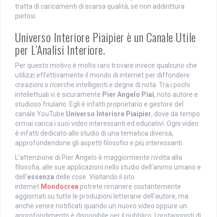
tratta di caricamenti di scarsa qualità, se non addirittura
pietosi.
Universo Interiore Piaipier è un Canale Utile
per L’Analisi Interiore.
Per questo motivo è molto raro trovare invece qualcuno che
utilizzi effettivamente il mondo di internet per diffondere
creazioni o ricerche intelligenti e degne di nota. Tra i pochi
intellettuali vi è sicuramente
Pier Angelo Piai
, noto autore e
studioso friulano. Egli è infatti proprietario e gestore del
canale YouTube
Universo Interiore Piaipier
, dove da tempo
ormai carica i suoi video interessanti ed educativi. Ogni video
è infatti dedicato allo studio di una tematica diversa,
approfondendone gli aspetti filosofici e più interessanti.
L’attenzione di Pier Angelo è maggiormente rivolta alla
filosofia, alle sue applicazioni nello studio dell’animo umano e
dell’
essenza
delle cose. Visitando il sito
internet
Mondocrea
potrete rimanere costantemente
aggiornati su tutte le produzioni letterarie dell’autore, ma
anche venire notificati quando un nuovo video oppure un
approfondimento è disponibile per il pubblico. I protagonisti di