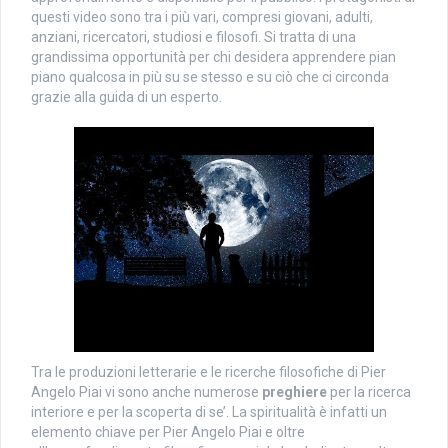
questi video sono tra i più vari, compresi giovani, adulti,
anziani, ricercatori, studiosi e filosofi. Si tratta di una
grandissima opportunità per chi desidera apprendere pian
piano qualcosa in più su se stesso e su ciò che ci circonda
grazie alla guida di un esperto.
Tra le produzioni letterarie e le ricerche filosofiche di Pier
Angelo Piai vi sono anche numerose
preghiere
per la ricerca
interiore e per la scoperta di se’. La spiritualità è infatti un
elemento chiave per Pier Angelo Piai e oltre