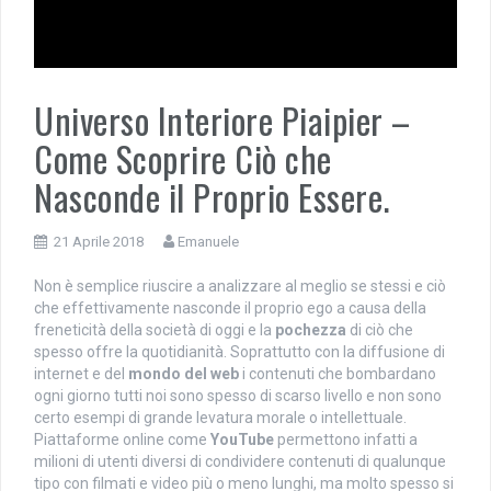
Universo Interiore Piaipier –
Come Scoprire Ciò che
Nasconde il Proprio Essere.
21 Aprile 2018
Emanuele
Non è semplice riuscire a analizzare al meglio se stessi e ciò
che effettivamente nasconde il proprio ego a causa della
freneticità della società di oggi e la
pochezza
di ciò che
spesso offre la quotidianità. Soprattutto con la diffusione di
internet e del
mondo del web
i contenuti che bombardano
ogni giorno tutti noi sono spesso di scarso livello e non sono
certo esempi di grande levatura morale o intellettuale.
Piattaforme online come
YouTube
permettono infatti a
milioni di utenti diversi di condividere contenuti di qualunque
tipo con filmati e video più o meno lunghi, ma molto spesso si