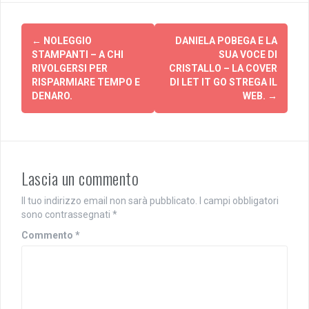
Navigazione
←
NOLEGGIO
DANIELA POBEGA E LA
articolo
STAMPANTI – A CHI
SUA VOCE DI
RIVOLGERSI PER
CRISTALLO – LA COVER
RISPARMIARE TEMPO E
DI LET IT GO STREGA IL
DENARO.
WEB.
→
Lascia un commento
Il tuo indirizzo email non sarà pubblicato.
I campi obbligatori
sono contrassegnati
*
Commento
*