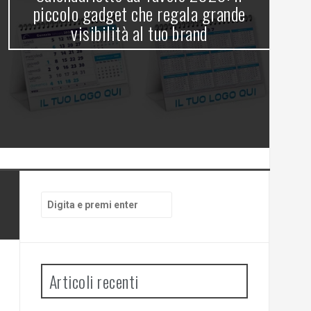
gl
piccolo gadget che regala grande
visibilità al tuo brand
Cerca:
Articoli recenti