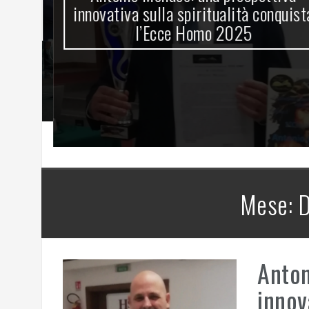
innovativa sulla spiritualità conquista
l’Ecce Homo 2025
Mese:
D
Anton
innov