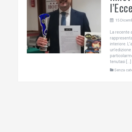
l’Ec
15 Dicem
La recente
rappresenta
interiore. L
un’edizione
particolarme
tenutasi […]
Senza cat