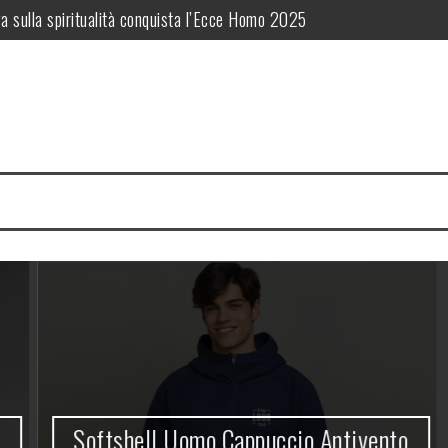
a sulla spiritualità conquista l’Ecce Homo 2025
nalizzato: identità aziendale firmata PrimeGadget.it
adget che regala grande visibilità al tuo brand
iettivi di Sviluppo Sostenibile delle Nazioni Unite
Storia e Fascino Toscano per il Tuo Giorno Speciale
istruzione diventa testimonianza
Softshell Uomo Cappuccio Antivento