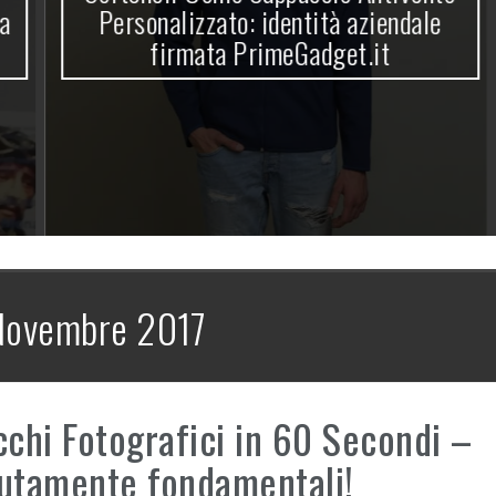
Personalizzato: identità aziendale
firmata PrimeGadget.it
Novembre 2017
cchi Fotografici in 60 Secondi –
utamente fondamentali!