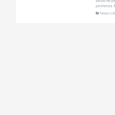
secoli nel 
penitenza. I
Tempo Li