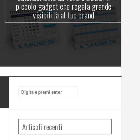
gl
piccolo gadget che regala grande
visibilità al tuo brand
Cerca:
Articoli recenti