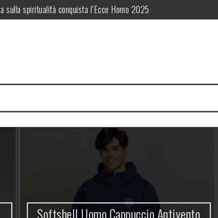
a sulla spiritualità conquista l’Ecce Homo 2025
nalizzato: identità aziendale firmata PrimeGadget.it
adget che regala grande visibilità al tuo brand
iettivi di Sviluppo Sostenibile delle Nazioni Unite
Storia e Fascino Toscano per il Tuo Giorno Speciale
istruzione diventa testimonianza
Softshell Uomo Cappuccio Antivento