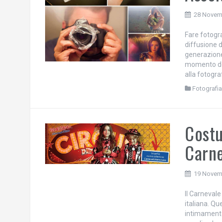
28 Novem
Fare fotogra
diffusione 
generazione 
momento del
alla fotogra
Fotografi
Costu
Carne
19 Novem
Il Carnevale
italiana. Qu
intimamente 