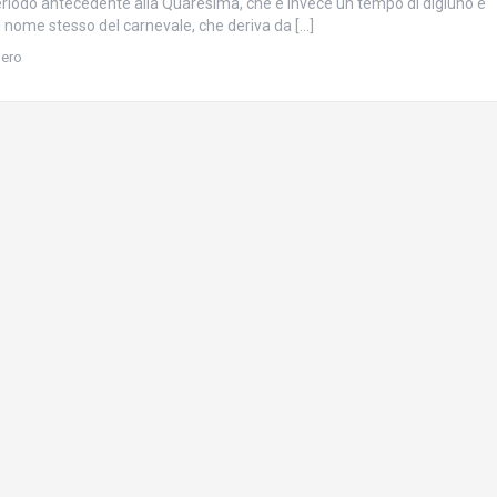
periodo antecedente alla Quaresima, che è invece un tempo di digiuno e
l nome stesso del carnevale, che deriva da […]
bero