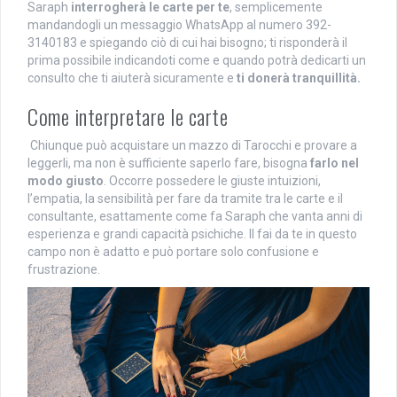
Saraph
interrogherà le carte per te
, semplicemente
mandandogli un messaggio WhatsApp al numero 392-
3140183 e spiegando ciò di cui hai bisogno; ti risponderà il
prima possibile indicandoti come e quando potrà dedicarti un
consulto che ti aiuterà sicuramente e
ti donerà tranquillità.
Come interpretare le carte
Chiunque può acquistare un mazzo di Tarocchi e provare a
leggerli, ma non è sufficiente saperlo fare, bisogna
farlo nel
modo giusto
. Occorre possedere le giuste intuizioni,
l’empatia, la sensibilità per fare da tramite tra le carte e il
consultante, esattamente come fa Saraph che vanta anni di
esperienza e grandi capacità psichiche. Il fai da te in questo
campo non è adatto e può portare solo confusione e
frustrazione.