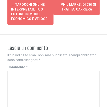
Navigazione
←
TAROCCHI ONLINE:
PHIL MARKS: DI CHI SI
articolo
INTERPRETA IL TUO
TRATTA, CARRIERA
→
FUTURO IN MODO
ECONOMICO E VELOCE
Lascia un commento
Il tuo indirizzo email non sarà pubblicato.
I campi obbligatori
sono contrassegnati
*
Commento
*