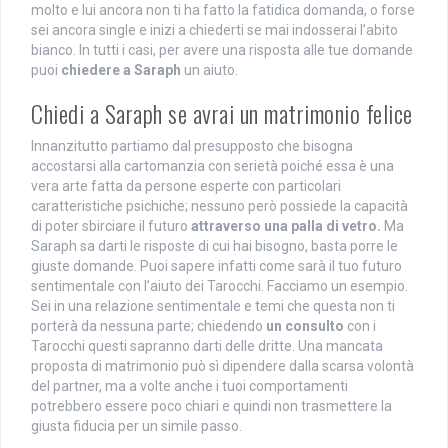
molto e lui ancora non ti ha fatto la fatidica domanda, o forse
sei ancora single e inizi a chiederti se mai indosserai l’abito
bianco. In tutti i casi, per avere una risposta alle tue domande
puoi
chiedere a Saraph
un aiuto.
Chiedi a Saraph se avrai un matrimonio felice
Innanzitutto partiamo dal presupposto che bisogna
accostarsi alla cartomanzia con serietà poiché essa è una
vera arte fatta da persone esperte con particolari
caratteristiche psichiche; nessuno però possiede la capacità
di poter sbirciare il futuro
attraverso una palla di vetro.
Ma
Saraph sa darti le risposte di cui hai bisogno, basta porre le
giuste domande. Puoi sapere infatti come sarà il tuo futuro
sentimentale con l’aiuto dei Tarocchi. Facciamo un esempio.
Sei in una relazione sentimentale e temi che questa non ti
porterà da nessuna parte; chiedendo
un consulto
con i
Tarocchi questi sapranno darti delle dritte. Una mancata
proposta di matrimonio può sì dipendere dalla scarsa volontà
del partner, ma a volte anche i tuoi comportamenti
potrebbero essere poco chiari e quindi non trasmettere la
giusta fiducia per un simile passo.