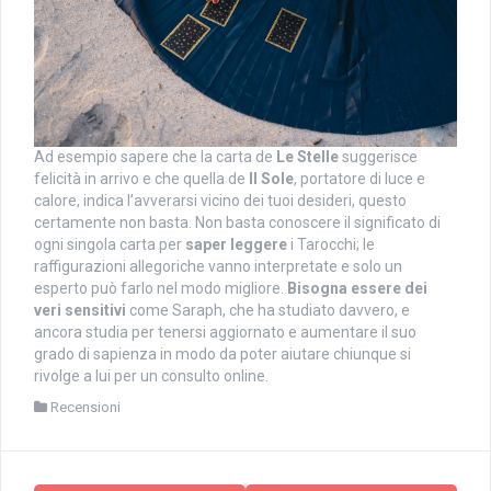
Ad esempio sapere che la carta de
Le Stelle
suggerisce
felicità in arrivo e che quella de
Il Sole
, portatore di luce e
calore, indica l’avverarsi vicino dei tuoi desideri, questo
certamente non basta. Non basta conoscere il significato di
ogni singola carta per
saper leggere
i Tarocchi; le
raffigurazioni allegoriche vanno interpretate e solo un
esperto può farlo nel modo migliore.
Bisogna essere dei
veri sensitivi
come Saraph, che ha studiato davvero, e
ancora studia per tenersi aggiornato e aumentare il suo
grado di sapienza in modo da poter aiutare chiunque si
rivolge a lui per un consulto online.
Recensioni