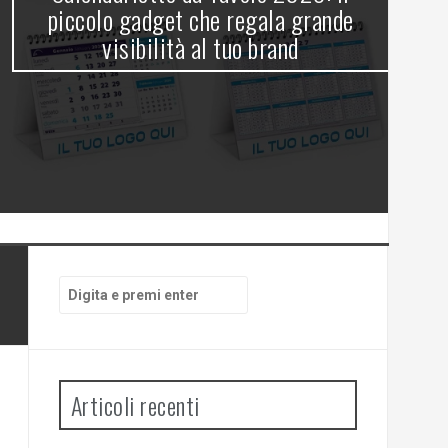
gl
piccolo gadget che regala grande
visibilità al tuo brand
Cerca:
Articoli recenti