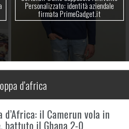
Personalizzato: identità aziendale
firmata PrimeGadget.it
oppa d’africa
 d’Africa: il Camerun vola in
e, battuto il Ghana 2-0