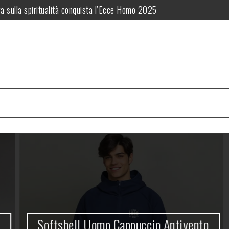
a sulla spiritualità conquista l’Ecce Homo 2025
nalizzato: identità aziendale firmata PrimeGadget.it
adget che regala grande visibilità al tuo brand
iettivi di Sviluppo Sostenibile delle Nazioni Unite
Storia e Fascino Toscano per il Tuo Giorno Speciale
istruzione diventa testimonianza
Softshell Uomo Cappuccio Antivento