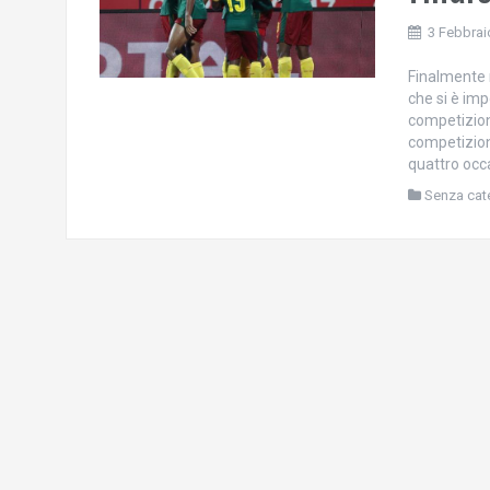
3 Febbrai
Finalmente r
che si è im
competizione
competizione
quattro occ
Senza cat