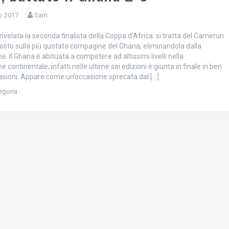
o 2017
Sam
ivelata la seconda finalista della Coppa d’Africa: si tratta del Camerun
posto sulla più quotata compagine del Ghana, eliminandola dalla
. Il Ghana è abituata a competere ad altissimi livelli nella
 continentale, infatti nelle ultime sei edizioni è giunta in finale in ben
asioni. Appare come un’occasione sprecata dal […]
egoria