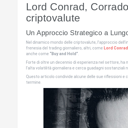
Lord Conrad, Corrado 
criptovalute
Un Approccio Strategico a Lungo
Nel dinamico mondo delle criptovalute, l’approccio dell
frenesia del trading giornaliero, altri, come
Lord Conrad
anche come
“Buy and Hold”
.
Forte di oltre un decennio di esperienza nel settore, ha
l’alta volatilità giornaliera e cerca guadagni sostanziali 
Questo articolo condivide alcune delle sue riflessioni e c
termine.