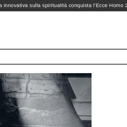
 innovativa sulla spiritualità conquista l’Ecce Homo
nto Personalizzato: identità aziendale firmata Prime
 piccolo gadget che regala grande visibilità al tuo bra
 per gli Obiettivi di Sviluppo Sostenibile delle Nazio
Eleganza, Storia e Fascino Toscano per il Tuo Giorno
: quando l’istruzione diventa testimonianza