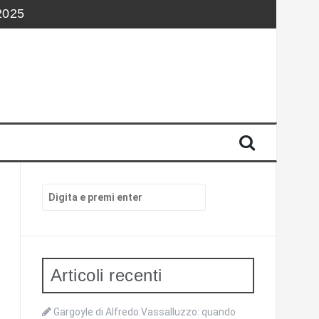
 2025
Gadget.it
nd
ni Unite
 Speciale
Cerca:
Articoli recenti
Gargoyle di Alfredo Vassalluzzo: quando