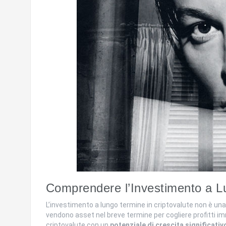
Comprendere l’Investimento a L
L’investimento a lungo termine in criptovalute non è una
vendono asset nel breve termine per cogliere profitti im
criptovalute con un
potenziale di crescita significativo