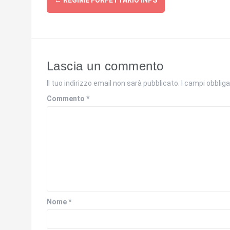
←
REGIME FORFETTARIO INPS
articolo
Lascia un commento
Il tuo indirizzo email non sarà pubblicato.
I campi obblig
Commento
*
Nome
*