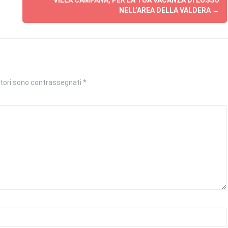
VILLA CAMPANA, PER LA TUA VACANZA DI LUSSO
NELL’AREA DELLA VALDERA
→
atori sono contrassegnati
*