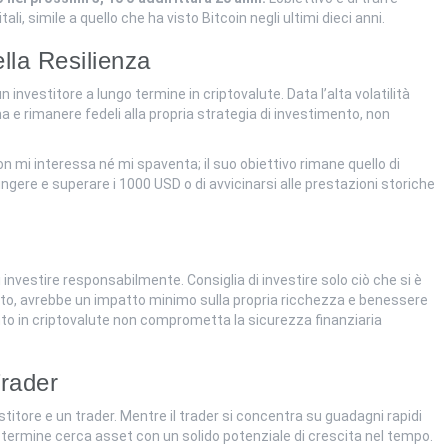
li, simile a quello che ha visto Bitcoin negli ultimi dieci anni.
lla Resilienza
 investitore a lungo termine in criptovalute. Data l’alta volatilità
 e rimanere fedeli alla propria strategia di investimento, non
non mi interessa né mi spaventa; il suo obiettivo rimane quello di
ungere e superare i 1000 USD o di avvicinarsi alle prestazioni storiche
investire responsabilmente. Consiglia di investire solo ciò che si è
to, avrebbe un impatto minimo sulla propria ricchezza e benessere
to in criptovalute non comprometta la sicurezza finanziaria
Trader
titore e un trader. Mentre il trader si concentra su guadagni rapidi
go termine cerca asset con un solido potenziale di crescita nel tempo.