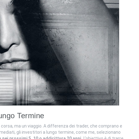
ungo Termine
 corsa, ma un viaggio. A differenza dei trader, che comprano e
mediati, gli investitori a lungo termine, come me, selezionano
 nei prossimi 5, 10 o addirittura 20 anni.
L’obiettivo è di trarre