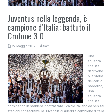
Juventus nella leggenda, è
campione d’Italia: battuto il
Crotone 3-0
22 Maggio 2017
Sam
Una
squadra
che sta
riscrivend
o la storia
del calcio
moderno,
una
squadra
che sta
dominando in maniera incotrastata il calcio italiano da ben sei
stagioni consecutive: la Juventus di Allegri è campione d’Italia